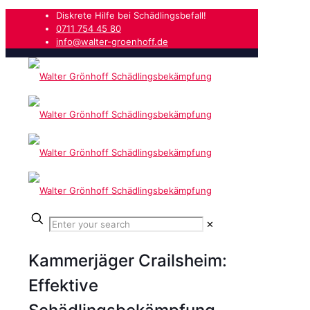
Diskrete Hilfe bei Schädlingsbefall!
0711 754 45 80
info@walter-groenhoff.de
✕
Kammerjäger Crailsheim:
Effektive