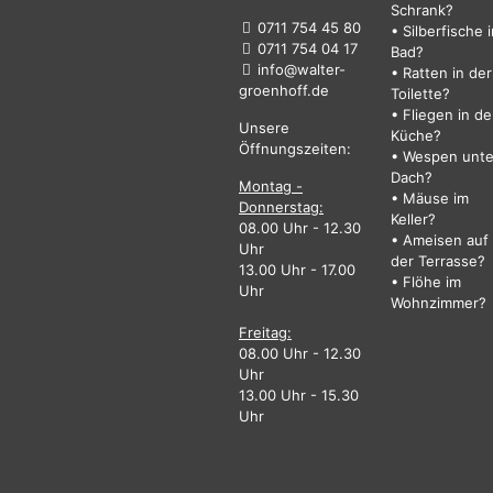
Schrank?
0711 754 45 80
• Silberfische 
0711 754 04 17
Bad?
info@walter-
• Ratten in der
groenhoff.de
Toilette?
• Fliegen in de
Unsere
Küche?
Öffnungszeiten:
• Wespen unt
Dach?
Montag -
• Mäuse im
Donnerstag:
Keller?
08.00 Uhr - 12.30
• Ameisen auf
Uhr
der Terrasse?
13.00 Uhr - 17.00
• Flöhe im
Uhr
Wohnzimmer?
Freitag:
08.00 Uhr - 12.30
Uhr
13.00 Uhr - 15.30
Uhr