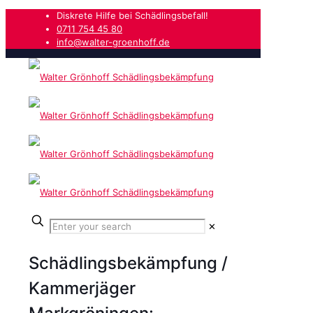
Diskrete Hilfe bei Schädlingsbefall!
0711 754 45 80
info@walter-groenhoff.de
✕
Schädlingsbekämpfung /
Kammerjäger