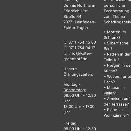
Dennis Hoffmann
persönliche
Friedrich-List-
Fachberatung
Straße 44
zum Thema
70771 Leinfelden-
Schädlingsbek
Echterdingen
• Motten im
Schrank?
0711 754 45 80
• Silberfische 
0711 754 04 17
Bad?
info@walter-
• Ratten in der
groenhoff.de
Toilette?
• Fliegen in de
Unsere
Küche?
Öffnungszeiten:
• Wespen unt
Dach?
Montag -
• Mäuse im
Donnerstag:
Keller?
08.00 Uhr - 12.30
• Ameisen auf
Uhr
der Terrasse?
13.00 Uhr - 17.00
• Flöhe im
Uhr
Wohnzimmer?
Freitag:
08.00 Uhr - 12.30