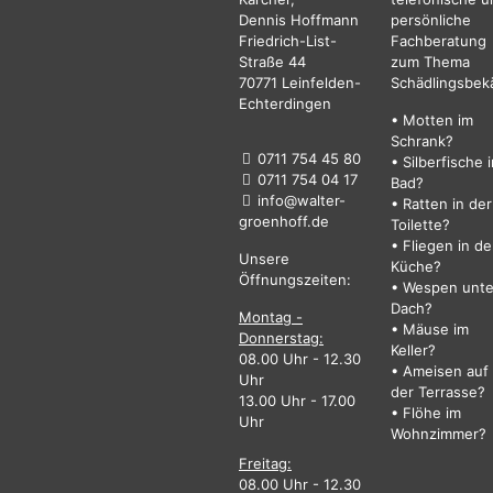
Dennis Hoffmann
persönliche
Friedrich-List-
Fachberatung
Straße 44
zum Thema
70771 Leinfelden-
Schädlingsbek
Echterdingen
• Motten im
Schrank?
0711 754 45 80
• Silberfische 
0711 754 04 17
Bad?
info@walter-
• Ratten in der
groenhoff.de
Toilette?
• Fliegen in de
Unsere
Küche?
Öffnungszeiten:
• Wespen unt
Dach?
Montag -
• Mäuse im
Donnerstag:
Keller?
08.00 Uhr - 12.30
• Ameisen auf
Uhr
der Terrasse?
13.00 Uhr - 17.00
• Flöhe im
Uhr
Wohnzimmer?
Freitag:
08.00 Uhr - 12.30