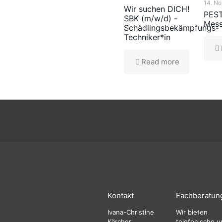
14. N
Wir suchen DICH!
PES
SBK (m/w/d) -
Mes
Schädlingsbekämpfungs-
Techniker*in
Read more
Kontakt
Fachberatun
Ivana-Christine
Wir bieten
Kärcher,
telefonische u