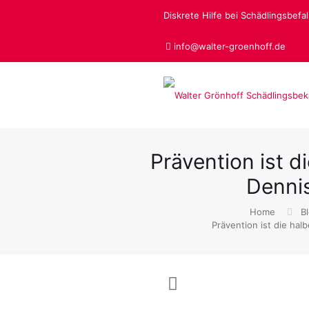
Diskrete Hilfe bei Schädlingsbefall
info@walter-groenhoff.de
Prävention ist 
Denni
Home
B
Prävention ist die ha