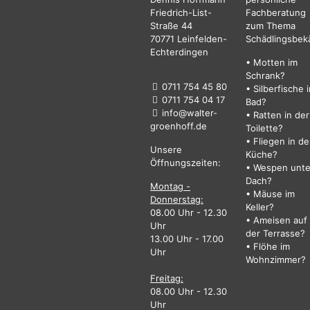
Friedrich-List-
Fachberatung
Straße 44
zum Thema
70771 Leinfelden-
Schädlingsbek
Echterdingen
• Motten im
Schrank?
0711 754 45 80
• Silberfische 
0711 754 04 17
Bad?
info@walter-
• Ratten in der
groenhoff.de
Toilette?
• Fliegen in de
Unsere
Küche?
Öffnungszeiten:
• Wespen unt
Dach?
Montag -
• Mäuse im
Donnerstag:
Keller?
08.00 Uhr - 12.30
• Ameisen auf
Uhr
der Terrasse?
13.00 Uhr - 17.00
• Flöhe im
Uhr
Wohnzimmer?
Freitag:
08.00 Uhr - 12.30
Uhr