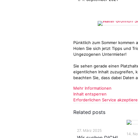
Pünktlich zum Sommer kommen au
Holen Sie sich jetzt Tipps und T
Ungezogenen Untermieter!
Sie sehen gerade einen Platzhalt
eigentlichen Inhalt zuzugreifen, k
beachten Sie, dass dabei Daten 
Mehr Informationen
Inhalt entsperren
Erforderlichen Service akzeptier
Related posts
27. März 2025
14. N
Wir suchen DICH!