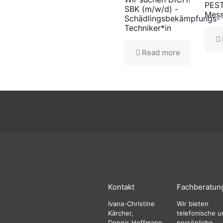
PES
SBK (m/w/d) -
Mes
Schädlingsbekämpfungs-
Techniker*in
Read more
Kontakt
Fachberatun
Ivana-Christine
Wir bieten
Kärcher,
telefonische u
Dennis Hoffmann
persönliche