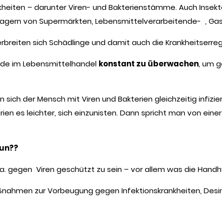
ankheiten – darunter Viren- und Bakterienstämme. Auch Insek
 Lagern von Supermärkten, Lebensmittelverarbeitende- , Gas
rbreiten sich Schädlinge und damit auch die Krankheitserre
herde im Lebensmittelhandel
konstant zu überwachen
, um g
ich der Mensch mit Viren und Bakterien gleichzeitig infizier
en es leichter, sich einzunisten. Dann spricht man von einer
tun??
a. gegen Viren geschützt zu sein – vor allem was die Handhy
nahmen zur Vorbeugung gegen Infektionskrankheiten, Desinfe