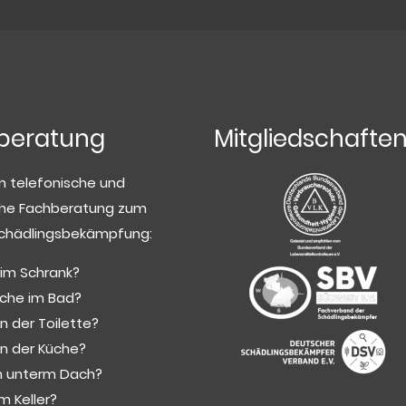
beratung
Mitgliedschafte
n telefonische und
che Fachberatung zum
chädlingsbekämpfung:
 im Schrank?
ische im Bad?
in der Toilette?
 in der Küche?
n unterm Dach?
m Keller?