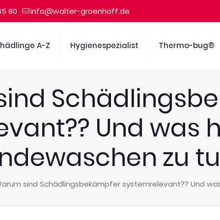
45 80
info@walter-groenhoff.de
hädlinge A-Z
Hygienespezialist
Thermo-bug®
ind Schädlingsb
evant?? Und was h
ndewaschen zu tu
arum sind Schädlingsbekämpfer systemrelevant?? Und was