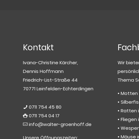
Kontakt
Fach
Ivana-Christine Kärcher,
Wir biete
Dennis Hoffmann
persönli
Friedrich-List-Straße 44
Thema S
70771 Leinfelden-Echterdingen
• Motten
• Silberf
0711 754 45 80
• Ratten 
0711 754 04 17
• Fliegen
info@walter-groenhoff.de
• Wespe
• Mäuse i
Unsere Öffnungszeiten: