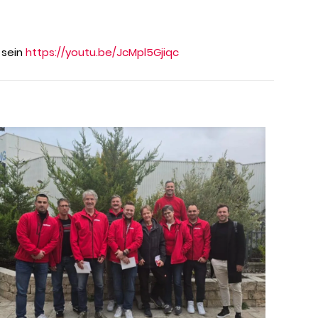
 sein
https://youtu.be/JcMpl5Gjiqc