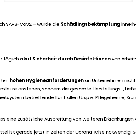
ich SARS-CoV2 – wurde die
Schädlingsbekämpfung
innerh
r täglich
akut Sicherheit durch Desinfektionen
von Arbeits
erten
hohen Hygieneanforderungen
an Unternehmen nicht 
rolleure anstehen, sondern die gesamte Herstellungs-, Lief
eitsystem betreffende Kontrollen (bspw. Pflegeheime, Kr
ass eine zusätzliche Ausbreitung von weiteren Erkrankungen v
el ist gerade jetzt in Zeiten der Corona-Krise notwendig. 