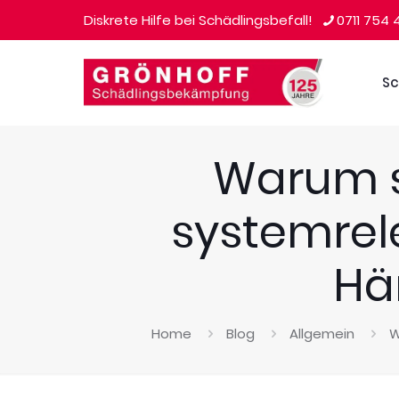
Diskrete Hilfe bei Schädlingsbefall!
0711 754 
Sc
Warum s
systemrel
Hä
Home
Blog
Allgemein
W